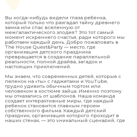
Вы когда-нибудь видели глаза ребенка,
который только что разгадал тайну древнего
замка или спас вселенную от
межгалактического злодея? Это тот самый
момент искреннего счастья, ради которого мы
работаем каждый день. Добро пожаловать в
The House Quest&Party — место, где
организация детского праздника
превращается в создание параллельной
реальности, полной драйва, загадок и
настоящих приключений.
Мы знаем, что современных детей, которые с
пеленок на «ты» с гаджетами и YouTube,
трудно удивить обычным тортом или
человеком в костюме зайца. Именно поэтому
мы отказались от шаблонов. Наша команда
создает интерактивные миры, где каждый
ребенок становится главным героем
собственного фильма. Каждый детский
праздник, организация которого проходит в
наших стенах, — это уникальный сценарий, где
учтены характер именинника, его увлечения и
мечты.