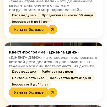
«Очень странные дела» – это динамичное
квест-приключение с полным
погружением в мир параллельной
реальности. Вместе с двумя ведущими
Двое ведущих
Продолжительность: 60 минут
участники пройдут пять атмосферных
Возраст: от 8 до 14 лет
локаций: от загадочного дома с часами до
таинственной лаборатории и черной
Узнать больше
комнаты.
Квест-программа «Дженга Движ»
«ДЖЕНГА ДВИЖ» – это веселая программа, в
которой дети делятся на две команды. В
течение часа они достают части из дженги,
каждая несет в себе не только риск, но и
Двое ведущих
Работает на выезд
интересную задачу, выполнение которой
Длительность 1 час
Количество детей: до 10
открывает путь к следующему уровню. За
исполненную задачу дети получают фишки,
Возраст от 9 до 14 лет
которые в конце смогут обменять на один
из подарков, чем лучше выполнили
Узнать больше
задание, тем больше фишек они получат. А
чем больше фишек, тем ценнее приз!
Готовы бросить вызов?