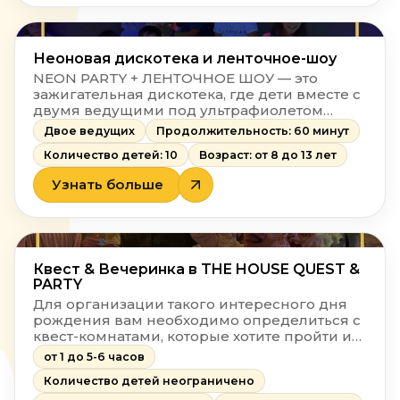
Неоновая дискотека и ленточное-шоу
NEON PARTY + ЛЕНТОЧНОЕ ШОУ — это
зажигательная дискотека, где дети вместе с
двумя ведущими под ультрафиолетом
играют в игры, танцуют, веселятся,
Двое ведущих
Продолжительность: 60 минут
угощаются неоновыми коктейлями,
Количество детей: 10
Возраст: от 8 до 13 лет
заказывают треки у DJ NEON и отрываются в
разноцветных неоновых лентах!
Узнать больше
Квест & Вечеринка в THE HOUSE QUEST &
PARTY
Для организации такого интересного дня
рождения вам необходимо определиться с
квест-комнатами, которые хотите пройти и
выбрать зал, в котором хотите
от 1 до 5-6 часов
отпраздновать. Все остальное сделаем мы!
Количество детей неограничено