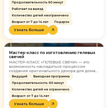
художника расписывают футболки
Продолжительность 60 минут
специальными светящимися в
Работает на выезд
ультрафиолете люминесцентными
красками по ткани.
Количество детей неограничено
Возраст от 7 до 14 лет
Подарок
Узнать больше
Мастер-класс по изготовлению гелевых
свечей
МАСТЕР-КЛАСС «ГЕЛЕВЫЕ СВЕЧИ» — это
возможность насладиться процессом
создания оригинального декора для дома
своими руками.
Ведущий
Выездная программа
Продолжительность: 60 минут
Количество детей не ограничено
Возраст: от 7 до 14 лет
Узнать больше