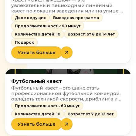
увлекательный пешеходный линейный
квест по локации заведения или на улице,
где дети вместе с двумя ведущими
Двое ведущих
Выездная программа
посещают разные страны в поисках
Продолжительность: 60 минут
монетки, которую ведущие потеряли в
одной из них.
Количество детей: 10
Возраст: от 8 до 14 лет
Подарок
Узнать больше
Футбольный квест
Футбольный квест – это шанс стать
профессиональной футбольной командой,
овладеть техникой скорости, дриблинга и
тактическими схемами.
Продолжительность 60 минут
Количество детей: 10
Возраст от 7 до 12 лет
Узнать больше