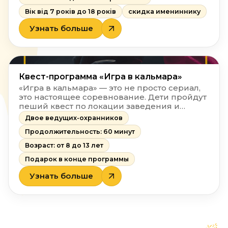
Вік від 7 років до 18 років
скидка имениннику
Узнать больше
Квест-программа «Игра в кальмара»
«Игра в кальмара» — это не просто сериал,
это настоящее соревнование. Дети пройдут
пеший квест по локации заведения и
почувствуют себя настоящими участниками
Двое ведущих-охранников
известного сериала! Добро пожаловать в
Продолжительность: 60 минут
испытание, где выживают только самые
смелые! Участники попадают в мир
Возраст: от 8 до 13 лет
таинственной игры, где на кону — их
Подарок в конце программы
победа. Вместе с двумя ведущими-
гейммастерами дети пройдут серию
Узнать больше
испытаний, чтобы раскрыть главную загадку
и выиграть ценный приз