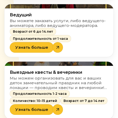
Ведущий
Вы можете заказать услуги, либо ведущего-
аниматора, либо ведущего-модератора.
Возраст от 6 до 14 лет
Продолжительность от 1 часа
Узнать больше
Выездные квесты & вечеринки
Мы можем организовать для вас и ваших
деток замечательный праздник на любой
локации — проводим квесты и вечеринки!
Для организации такого интересного дня
Продолжительность 1-2 часа
рождения вам нужно лишь определиться с
Количество: 10–15 детей
Возраст: от 7 до 14 лет
наполнением!
Узнать больше