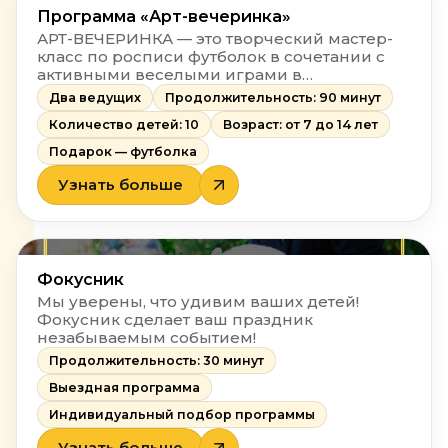
Программа «Арт-вечеринка»
АРТ-ВЕЧЕРИНКА — это творческий мастер-
класс по росписи футболок в сочетании с
активными веселыми играми в
космическом лабиринте.
Два ведущих
Продолжительность: 90 минут
Количество детей: 10
Возраст: от 7 до 14 лет
Подарок — футболка
Узнать больше
Фокусник
Мы уверены, что удивим ваших детей!
Фокусник сделает ваш праздник
незабываемым событием!
Продолжительность: 30 минут
Выездная программа
Индивидуальный подбор программы
Узнать больше