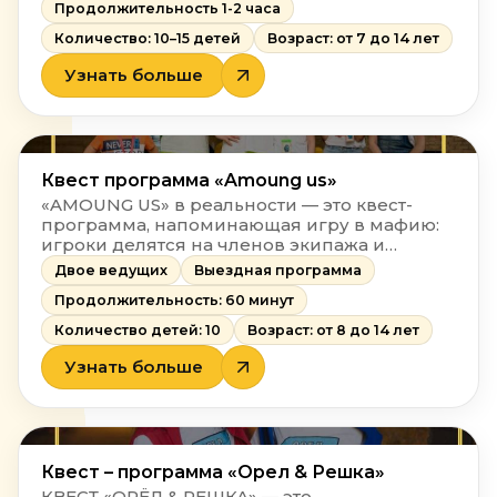
Для организации такого интересного дня
Продолжительность 1-2 часа
рождения вам нужно лишь определиться с
Количество: 10–15 детей
Возраст: от 7 до 14 лет
наполнением!
Узнать больше
Квест программа «Amoung us»
«AMOUNG US» в реальности — это квест-
программа, напоминающая игру в мафию:
игроки делятся на членов экипажа и
предателя. Выполняя разные задания,
Двое ведущих
Выездная программа
предатель должен устранять членов
Продолжительность: 60 минут
экипажа. Как только экипаж замечает что-то
неладное — включается сирена, и весь
Количество детей: 10
Возраст: от 8 до 14 лет
корабль собирается на срочное совещание,
где команде предстоит разоблачить
Узнать больше
предателя!
Квест – программа «Орел & Решка»
КВЕСТ «ОРЁЛ & РЕШКА» — это