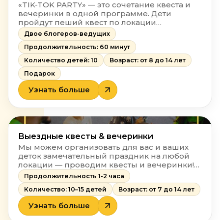
«TIK-TOK PARTY» — это сочетание квеста и
вечеринки в одной программе. Дети
пройдут пеший квест по локации
заведения и почувствуют себя настоящими
Двое блогеров-ведущих
блогерами!
Продолжительность: 60 минут
Количество детей: 10
Возраст: от 8 до 14 лет
Подарок
Узнать больше
Выездные квесты & вечеринки
Мы можем организовать для вас и ваших
деток замечательный праздник на любой
локации — проводим квесты и вечеринки!
Для организации такого интересного дня
Продолжительность 1-2 часа
рождения вам нужно лишь определиться с
Количество: 10–15 детей
Возраст: от 7 до 14 лет
наполнением!
Узнать больше