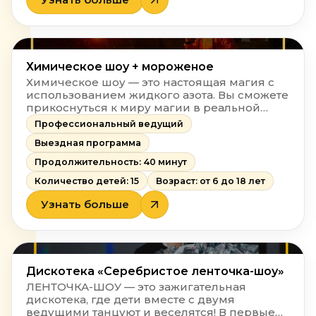
Химическое шоу + мороженое
Химическое шоу — это настоящая магия с
использованием жидкого азота. Вы сможете
прикоснуться к миру магии в реальной
жизни. Это не просто развлечение, но и
Профессиональный ведущий
отличная возможность получить новые
Выездная программа
знания в доступной форме. Необычные
реакции, эксперименты, игры и
Продолжительность: 40 минут
максимальное вовлечение.
Количество детей: 15
Возраст: от 6 до 18 лет
Узнать больше
Дискотека «Серебристое ленточка-шоу»
ЛЕНТОЧКА-ШОУ — это зажигательная
дискотека, где дети вместе с двумя
ведущими танцуют и веселятся! В первые