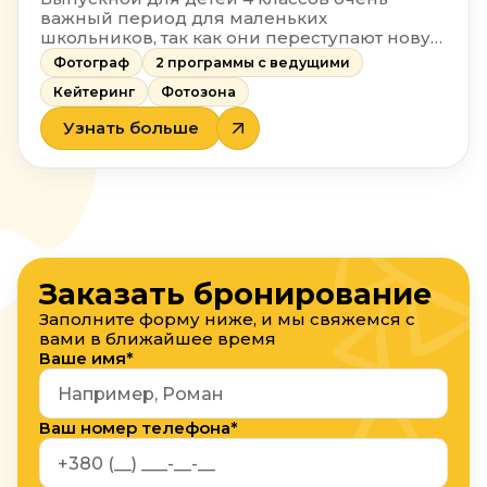
важный период для маленьких
школьников, так как они переступают новую
ступеньку и переходят во взрослую школу.
Фотограф
2 программы с ведущими
Поэтому мы предлагаем максимально
Кейтеринг
Фотозона
веселую и яркую программу для ваших
маленьких, но взрослых детей.
Узнать больше
Заказать бронирование
Заполните форму ниже, и мы свяжемся с
вами в ближайшее время
Ваше имя*
Ваш номер телефона*