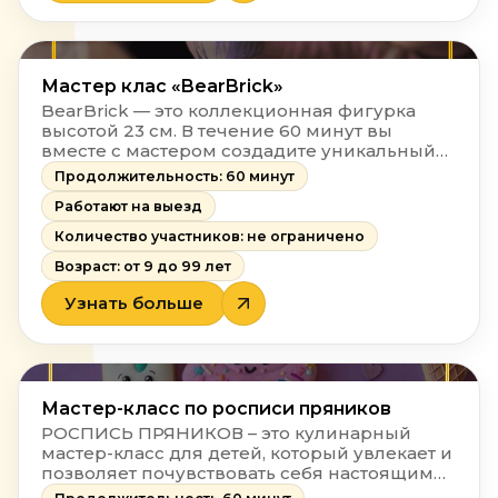
Мастер клас «BearBrick»
BearBrick — это коллекционная фигурка
высотой 23 см. В течение 60 минут вы
вместе с мастером создадите уникальный
дизайн для медвежонка, выбрав технику:
Продолжительность: 60 минут
покрытие краской или роспись вручную с
Работают на выезд
декорированием.
Количество участников: не ограничено
Возраст: от 9 до 99 лет
Узнать больше
Мастер-класс по росписи пряников
РОСПИСЬ ПРЯНИКОВ – это кулинарный
мастер-класс для детей, который увлекает и
позволяет почувствовать себя настоящими
кондитерами и создать вкусное лакомство к