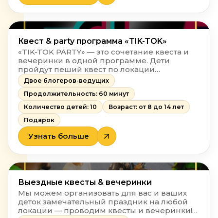
Квест & party программа «TIK-TOK»
«TIK-TOK PARTY» — это сочетание квеста и
вечеринки в одной программе. Дети
пройдут пеший квест по локации
заведения и почувствуют себя настоящими
Двое блогеров-ведущих
блогерами!
Продолжительность: 60 минут
Количество детей: 10
Возраст: от 8 до 14 лет
Подарок
Узнать больше
Выездные квесты & вечеринки
Мы можем организовать для вас и ваших
деток замечательный праздник на любой
локации — проводим квесты и вечеринки!