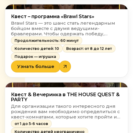
Квест – программа «Brawl Stars»
Brawl Stars — это шанс стать легендарным
бойцом вместе с двумя ведущими-
бравлерами. Чтобы одержать победу,
участники отказываются от веселья:
Продолжительность: 60 минут
сражаются в дуэлях, сбивают банки с
Количество детей: 10
Возраст: от 8 до 12 лет
трофеями, захватывают точки и
зарабатывают «кубки». Все награды можно
Подарок — игрушка
обменять на крутые подарки!
Узнать больше
Квест & Вечеринка в THE HOUSE QUEST &
PARTY
Для организации такого интересного дня
рождения вам необходимо определиться с
квест-комнатами, которые хотите пройти и
выбрать зал, в котором хотите
от 1 до 5-6 часов
отпраздновать. Все остальное сделаем мы!
Количество детей неограничено