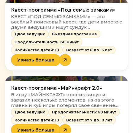
Квест-программа «Под семью замками»
КВЕСТ «ПОД СЕМЬЮ ЗАМКАМИ» — это
весёлый поисковый квест, где дети вместе с
двумя ведущими ищут сундук
таинственной личности и узнают, кем
Двое ведущих
Выездная программа
именно был этот загадочный персонаж.
Продолжительность: 60 минут
Количество детей: 10
Возраст: от 8 до 13 лет
Узнать больше
Квест-программа «Майнкрафт 2.0»
В игру «МАЙНКРАФТ» проник вирус и
заразил несколько элементов, из-за этого
главный куб игры потерял своё свечение.
Игра под угрозой уничтожения — её нужно
Двое ведущих
Продолжительность: 60 минут
спасти!
Количество детей: 10
Возраст: от 7 до 10 лет
Узнать больше