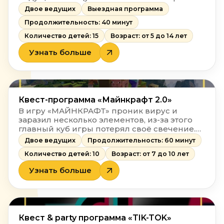
10-15 минут с помощью специальной пушки
Двое ведущих
Выездная программа
эффектно выбрасываются серебристые
Продолжительность: 40 минут
ленты, следующие 30 минут дети бросаются
ими и танцуют вместе с ведущими.
Количество детей: 15
Возраст: от 5 до 14 лет
Узнать больше
Квест-программа «Майнкрафт 2.0»
В игру «МАЙНКРАФТ» проник вирус и
заразил несколько элементов, из-за этого
главный куб игры потерял своё свечение.
Игра под угрозой уничтожения — её нужно
Двое ведущих
Продолжительность: 60 минут
спасти!
Количество детей: 10
Возраст: от 7 до 10 лет
Узнать больше
Квест & party программа «TIK-TOK»