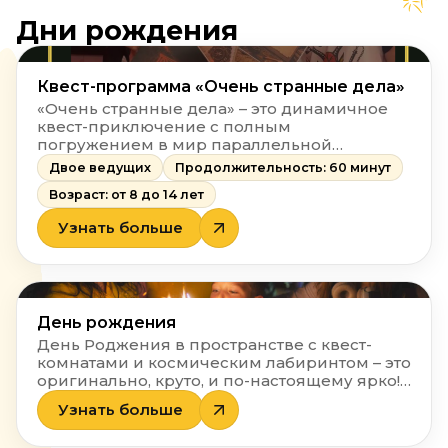
Дни рождения
Квест-программа «Очень странные дела»
«Очень странные дела» – это динамичное
квест-приключение с полным
погружением в мир параллельной
реальности. Вместе с двумя ведущими
Двое ведущих
Продолжительность: 60 минут
участники пройдут пять атмосферных
Возраст: от 8 до 14 лет
локаций: от загадочного дома с часами до
таинственной лаборатории и черной
Узнать больше
комнаты.
День рождения
День Роджения в пространстве с квест-
комнатами и космическим лабиринтом – это
оригинально, круто, и по-настоящему ярко!
Ми создадим для вас настояшую феерию
Узнать больше
праздника.