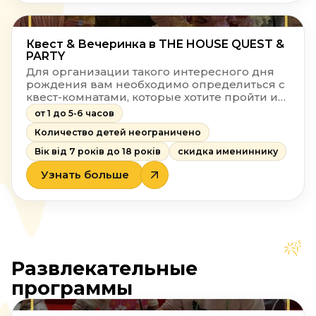
Квест & Вечеринка в THE HOUSE QUEST &
PARTY
Для организации такого интересного дня
рождения вам необходимо определиться с
квест-комнатами, которые хотите пройти и
выбрать зал, в котором хотите
от 1 до 5-6 часов
отпраздновать. Все остальное сделаем мы!
Количество детей неограничено
Вік від 7 років до 18 років
скидка имениннику
Узнать больше
Развлекательные
программы