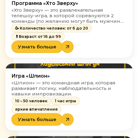
Программа «Хто Зверху»
«Хто Зверху» — это развлекательная
телешоу-игра, в которой соревнуются 2
команды (по желанию могут быть мужчины
против женщин или 2 обычных команды).
🥳 Количество человек: от 6 до 20
💊Возраст: от 16 до 99
Узнать больше
Игра «Шпион»
«Шпион» — это командная игра, которая
развивает логику, наблюдательность и
навыки импровизации.
10 – 50 человек
1 час игры
яркие впечатления
Узнать больше