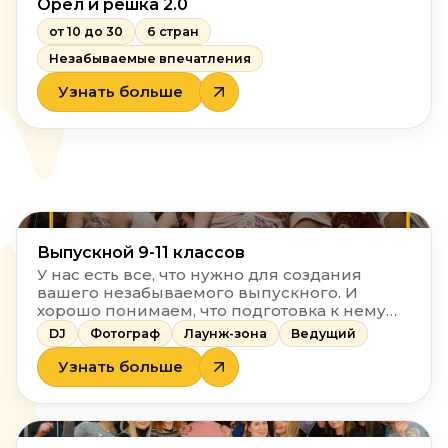
Орёл и решка 2.0
от 10 до 30
6 стран
Незабываемые впечатления
Узнать больше
Выпускной 9-11 классов
У нас есть все, что нужно для создания
вашего незабываемого выпускного. И
хорошо понимаем, что подготовка к нему
очень хлопотная и долгая работа. Поэтому
DJ
Фотограф
Лаунж-зона
Ведущий
мы решили все сделать за вас и сэкономить
вам время, чтобы вы могли спокойно
Узнать больше
готовиться к экзаменам, пока мы будем
создавать выпускной вашей мечты!