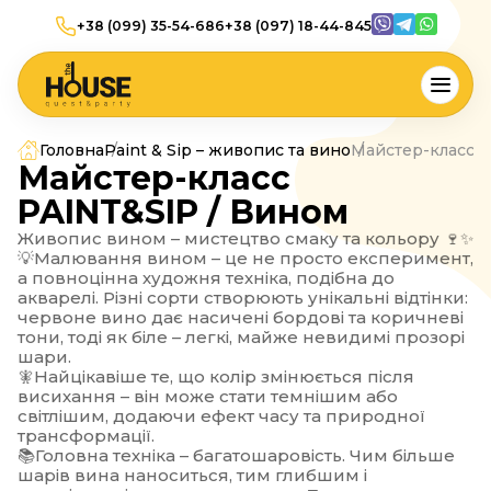
+38 (099) 35-54-686
+38 (097) 18-44-845
Головна
Paint & Sip – живопис та вино
Майстер-класс P
Майстер-класс
PAINT&SIP / Вином
Живопис вином – мистецтво смаку та кольору 🍷✨
💡Малювання вином – це не просто експеримент,
а повноцінна художня техніка, подібна до
акварелі. Різні сорти створюють унікальні відтінки:
червоне вино дає насичені бордові та коричневі
тони, тоді як біле – легкі, майже невидимі прозорі
шари.
🧚Найцікавіше те, що колір змінюється після
висихання – він може стати темнішим або
світлішим, додаючи ефект часу та природної
трансформації.
📚Головна техніка – багатошаровість. Чим більше
шарів вина наноситься, тим глибшим і