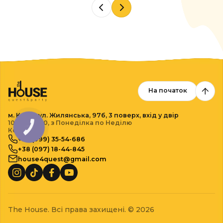
запитання. І було максимально
комфортно і дітям і батькам. Ще
повернемось
На початок
м. Київ, вул. Жилянська,
97б, 3 поверх, вхід у двір
10:00 - 21:00, з Понеділка по Неділю
КНОПКА
Контакти
ЗВ'ЯЗКУ
+38 (099) 35-54-686
+38 (097) 18-44-845
house4quest@gmail.com
The House. Всі права захищені. © 2026