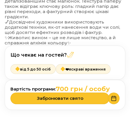
деталізованішим стає малюнок. Текстура паперу
також відіграє ключову роль: гладкий папір дає
рівні переходи, а фактурний створює цікаві
градієнти.
💅Досвідчені художники використовують
додаткові техніки, як-от нанесення води чи солі,
щоб досягти ефектних розводів і фактур.
✨Живопис вином – це не лише мистецтво, а й
справжня алхімія кольору✨
Що чекає на гостей?
від 5 до 50 осіб
❤️яскраві враження
700 грн / особу
Вартість програми:
Забронювати свято