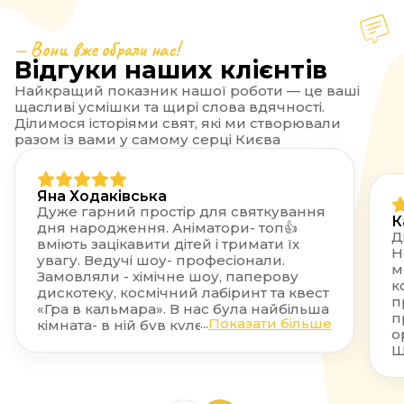
— Вони вже обрали нас!
Відгуки наших клієнтів
Найкращий показник нашої роботи — це ваші
щасливі усмішки та щирі слова вдячності.
Ділимося історіями свят, які ми створювали
разом із вами у самому серці Києва
Яна Ходаківська
Дуже гарний простір для святкування
К
дня народження. Аніматори- топ👍
Д
вміють зацікавити дітей і тримати їх
Н
увагу. Ведучі шоу- професіонали.
м
Замовляли - хімічне шоу, паперову
к
дискотеку, космічний лабіринт та квест
п
«Гра в кальмара». В нас була найбільша
п
...
Показати більше
кімната- в ній був кулер з водою,
о
серветки, антисептики, апаратура,
Щ
стільці та столи. На етапі замовлення
Q
все гарно і чітко пояснили, розказали і
з
підсказали, завжди відповідали на всі