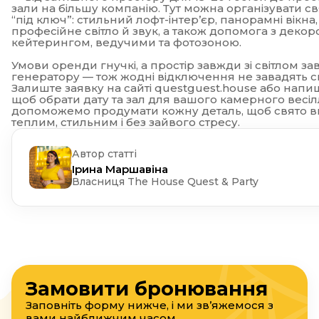
зали на більшу компанію. Тут можна організувати с
“під ключ”: стильний лофт-інтер’єр, панорамні вікна,
професійне світло й звук, а також допомога з декор
кейтерингом,
ведучими
та фотозоною.
Умови оренди гнучкі, а простір завжди зі світлом з
генератору — тож жодні відключення не завадять с
Залиште заявку на сайті questguest.house або напиш
щоб обрати дату та зал для вашого камерного весіл
допоможемо продумати кожну деталь, щоб свято 
теплим, стильним і без зайвого стресу.
Автор статті
Ірина Маршавіна
Власниця The House Quest & Party
Замовити бронювання
Заповніть форму нижче, і ми зв’яжемося з
вами найближчим часом