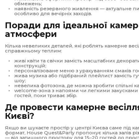
обмежень;
наявність резервного живлення — актуальне пи
особливо для вечірніх заходів.
Поради для ідеальної камер
атмосфери
Кілька невеликих деталей, які роблять камерне весі
справжньому теплим:
живі квіти та свічки замість масштабних декора
конструкцій;
персоналізоване меню з урахуванням смаків го
жива музика або підібраний плейлист замість г
шоу;
невелика
фотозона
, де можна зробити спільні к
welcome-зона з напоями чи легкими закусками
гостей, поки триває збір.
Де провести камерне весілл
Києві?
Якщо ви шукаєте простір у центрі Києва саме під 
формат, House Quest&Party пропонує кілька залів рі
— від затишного простору для 15–20 гостей до прос