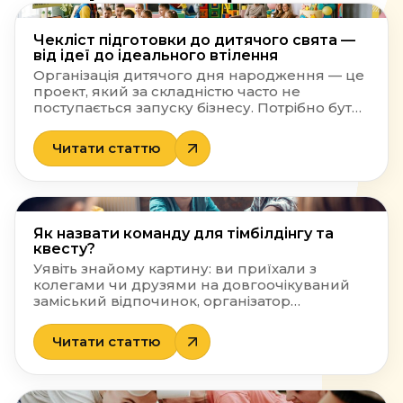
Чекліст підготовки до дитячого свята —
від ідеї до ідеального втілення
Організація дитячого дня народження — це
проект, який за складністю часто не
поступається запуску бізнесу. Потрібно бути
одночасно логістом, психологом,
декоратором і фуд-критиком. Батьки часто
Читати статтю
запитують: як організувати дитяче день
народження, щоб не виснажитися ще до
початку самої вечірки? Секрет успіху
криється в детальному плануванні. Ми
підготували цей масштабний матеріал, який
Як назвати команду для тімбілдінгу та
стане вашою дорожньою картою. […]
квесту?
Уявіть знайому картину: ви приїхали з
колегами чи друзями на довгоочікуваний
заміський відпочинок, організатор
корпоративу або квест-майстер роздає
маркерні дошки, планшети і з посмішкою
Читати статтю
каже: «А тепер у вас є рівно дві хвилини, щоб
вирішити, як назвати команду». Настає
затяжна пауза. У голові миттєво змикаються
всі нейрони, і єдине, що спадає на думку —