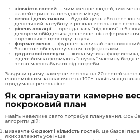
кількість гостей
— чим менше людей, тим менш
на кейтеринг та посадкові місця;
сезон і день тижня
— будній день або несезон ч
дешевший за суботу в розпал весільного сезону
рівень локації
— оренда залу “під ключ” із базо
декором обійдеться дешевше, ніж оформлення
порожнього простору з нуля;
формат меню
— фуршет зазвичай економніший
банкетне обслуговування з офіціантами;
додаткові послуги
— жива музика, флористика,
відеозйомка формують “гнучку” частину бюджет
легко масштабувати під потреби.
Завдяки цьому камерне весілля на 20 гостей часто
економнішим за класичне на 100+, навіть якщо кож
продумана ретельніше.
Як організувати камерне вес
покроковий план
Навіть невелике свято потребує планування. Ось б
алгоритм дій:
Визначте бюджет і кількість гостей.
Це базові пара
яких залежить усе інше.