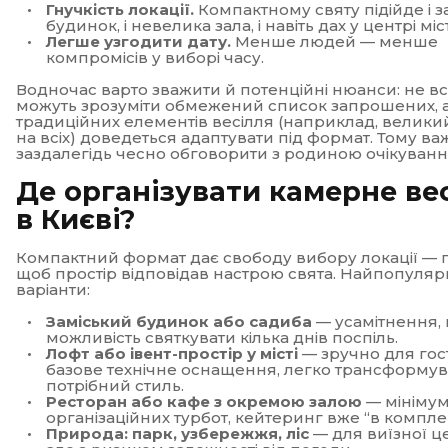
Гнучкість локації.
Компактному святу підійде і з
будинок, і невелика зала, і навіть дах у центрі міс
Легше узгодити дату.
Менше людей — менше
компромісів у виборі часу.
Водночас варто зважити й потенційні нюанси: не вс
можуть зрозуміти обмежений список запрошених, а
традиційних елементів весілля (наприклад, велики
на всіх) доведеться адаптувати під формат. Тому в
заздалегідь чесно обговорити з родиною очікуванн
Де організувати камерне ве
в Києві?
Компактний формат дає свободу вибору локації — 
щоб простір відповідав настрою свята. Найпопуляр
варіанти:
Заміський будинок або садиба
— усамітнення,
можливість святкувати кілька днів поспіль.
Лофт або івент-простір у місті
— зручно для гост
базове технічне оснащення, легко трансформув
потрібний стиль.
Ресторан або кафе з окремою залою
— мініму
організаційних турбот, кейтеринг вже “в комплек
Природа: парк, узбережжя, ліс
— для виїзної ц