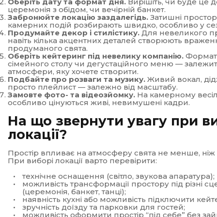
Оберіть дату та формат дня.
Вирішіть, чи буде це 
церемонія з обідом, чи вечірній банкет.
Забронюйте локацію заздалегідь.
Затишні простор
камерних подій розбирають швидко, особливо у се
Продумайте декор і стилістику.
Для невеликого п
навіть кілька акцентних деталей створюють вражен
продуманого свята.
Оберіть кейтеринг під невелику компанію.
Формат
сімейного столу чи дегустаційного меню — залежит
атмосфери, яку хочете створити.
Подбайте про розваги та музику.
Живий вокал, ді
просто плейлист — залежно від масштабу.
Замовте фото- та відеозйомку.
На камерному весіл
особливо цінуються живі, невимушені кадри.
На що звернути увагу при в
локації?
Простір впливає на атмосферу свята не менше, ніж
При виборі локації варто перевірити:
технічне оснащення (світло, звукова апаратура);
можливість трансформації простору під різні сц
(церемонія, банкет, танці);
наявність кухні або можливість підключити кейт
зручність доїзду та парковки для гостей;
можливість оформити простір “під себе” без за