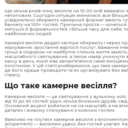
Ще кілька років тому весілля на 15–20 осіб вважали
нетиповим. Сьогодні ситуація змінилася: все більш
усвідомлено обирають камерний формат замість г
банкету на 100+ гостей. Причина проста — хочетьс
метушні й формальностей, і більше часу для себе, п
найближчих людей.
Камерні весілля дедалі частіше обирають і через пр
міркування: зростання вартості послуг, бажання інв
гроші в подорож чи майбутнє спільне життя замість
масштабного святкування, а також намір уникнути 
хаосу в день, який має запам’ятатися саме емоціями
логістикою. У цій статті розберемося, що таке камер
де його краще проводити та як організувати без за
стресу.
Що таке камерне весілля?
Камерне весілля — це святкування у вузькому колі,
від 10 до 40 гостей: рідні, кілька близьких друзів, свід
Основний акцент робиться не на масштабі, а на атм
деталях і живому спілкуванні з кожним гостем.
Важливо не плутати камерне весілля з елопментом
(elopement) — весіллям удвох, без гостей узагалі. 