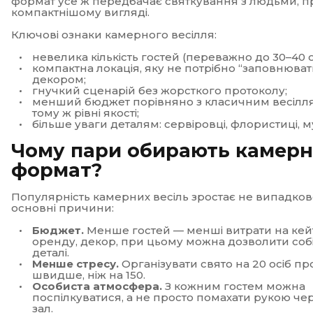
формат усе ж передбачає святкування з людьми, п
компактнішому вигляді.
Ключові ознаки камерного весілля:
невелика кількість гостей (переважно до 30–40 о
компактна локація, яку не потрібно “заповнюват
декором;
гнучкий сценарій без жорсткого протоколу;
менший бюджет порівняно з класичним весілл
тому ж рівні якості;
більше уваги деталям: сервіровці, флористиці, м
Чому пари обирають камер
формат?
Популярність камерних весіль зростає не випадков
основні причини:
Бюджет.
Менше гостей — менші витрати на
кей
оренду, декор, при цьому можна дозволити собі 
деталі.
Менше стресу.
Організувати свято на 20 осіб пр
швидше, ніж на 150.
Особиста атмосфера.
З кожним гостем можна
поспілкуватися, а не просто помахати рукою че
зал.