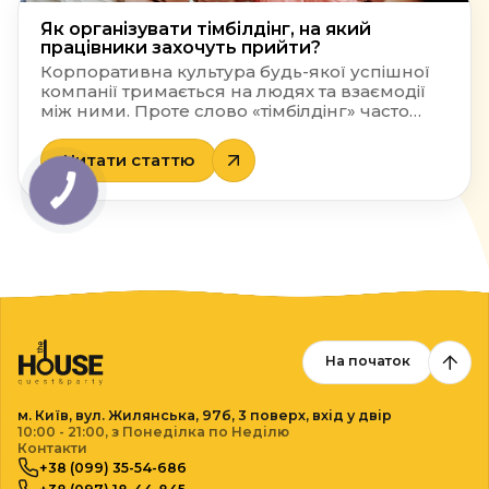
це […]
Як організувати тімбілдінг, на який
працівники захочуть прийти?
Корпоративна культура будь-якої успішної
компанії тримається на людях та взаємодії
між ними. Проте слово «тімбілдінг» часто
викликає у працівників не захоплення, а
легке тремтіння та бажання раптово піти на
Читати статтю
лікарняний. Чому так відбувається? Головна
причина полягає в тому, що класичний
корпоратив тимбилдинг у багатьох
організаціях досі асоціюється з
примусовими конкурсами, нудними
промовами керівництва або банальним […]
На початок
м. Київ, вул. Жилянська,
97б, 3 поверх, вхід у двір
10:00 - 21:00, з Понеділка по Неділю
Контакти
+38 (099) 35-54-686