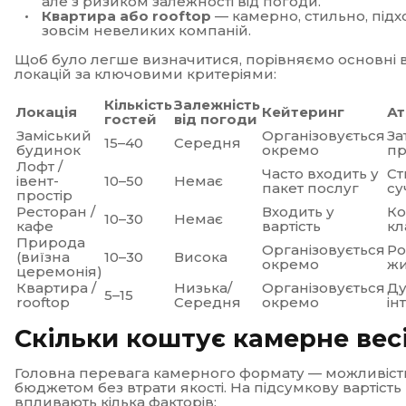
але з ризиком залежності від погоди.
Квартира або rooftop
— камерно, стильно, підх
зовсім невеликих компаній.
Щоб було легше визначитися, порівняємо основні 
локацій за ключовими критеріями:
Кількість
Залежність
Локація
Кейтеринг
А
гостей
від погоди
Заміський
Організовується
За
15–40
Середня
будинок
окремо
пр
Лофт /
Часто входить у
Ст
івент-
10–50
Немає
пакет послуг
су
простір
Ресторан /
Входить у
Ко
10–30
Немає
кафе
вартість
кл
Природа
Організовується
Ро
(виїзна
10–30
Висока
окремо
ж
церемонія)
Квартира /
Низька/
Організовується
Д
5–15
rooftop
Середня
окремо
ін
Скільки коштує камерне вес
Головна перевага камерного формату — можливіст
бюджетом без втрати якості. На підсумкову вартість
впливають кілька факторів: